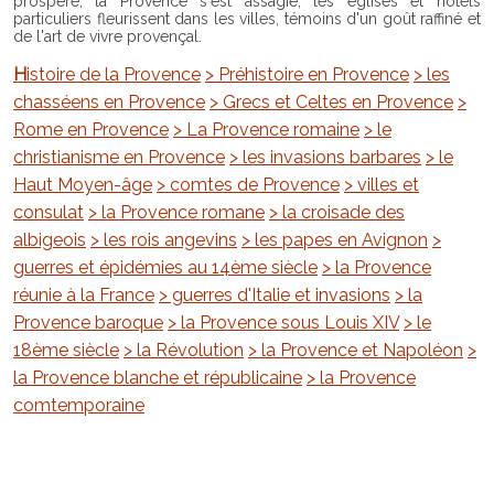
prospère, la Provence s'est assagie, les églises et hôtels
particuliers fleurissent dans les villes, témoins d'un goût raffiné et
de l'art de vivre provençal.
Histoire de la Provence
> Préhistoire en Provence
> les
chasséens en Provence
> Grecs et Celtes en Provence
>
Rome en Provence
> La Provence romaine
> le
christianisme en Provence
> les invasions barbares
> le
Haut Moyen-âge
> comtes de Provence
> villes et
consulat
> la Provence romane
> la croisade des
albigeois
> les rois angevins
> les papes en Avignon
>
guerres et épidémies au 14ème siècle
> la Provence
réunie à la France
> guerres d'Italie et invasions
> la
Provence baroque
> la Provence sous Louis XIV
> le
18ème siècle
> la Révolution
> la Provence et Napoléon
>
la Provence blanche et républicaine
> la Provence
comtemporaine