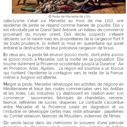
© Peste de Marseille de 1720
cataclysme s'abat sur Marseille au mois de mai 1720, une
épidémie de peste se répand comme trainée de poudre. Elle y
est introduite par le Grand Saint Antoine, un bateau de commerce
provenant du moyen orient. Des décès suspects s'étaient
déclarés sur le navire mais les propriétaires de la cargaison font fi
de toute prudence, ils évitent la mise en quarantaine qui aurait
entraîné la destruction de leur précieuse cargaison de tissus.
En deux ans, la peste fait environ 90000 morts, dont entre 40000
et 50000 morts à Marseille, soit la moitié de sa population. Elle
touche durement la Provence occidentale jusqu'à la Durance : Aix
en Provence, Arles, Alpilles, . La région est soumise à un blocus
qui contient l'épidémie la contagion vers le reste de la France,
même si Avignon est atteinte.
Malgré la peste, Marseille développe ses activités de négoce en
Méditerranée et trace des routes commerciales vers les Antilles
et les Indes. Les industries s'y établissent en relation avec son
commerce : savonneries, fabriques de chandelles, verrerie,
faïence, raffineries de sucres, draperies. Le contraste s'accentue
entre Marseille et la Provence rurale en stagnation et où
l'industrie se développe certes mais reste artisanale : papeteries
du Comtat venaissin, faïences de Moustiers, indiennes de Nîmes.
Ce siècle laisse dans les mémoires le souvenir d'une période