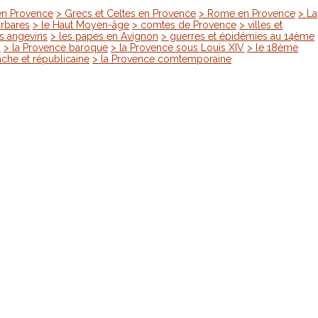
en Provence
> Grecs et Celtes en Provence
> Rome en Provence
> La
arbares
> le Haut Moyen-âge
> comtes de Provence
> villes et
is angevins
> les papes en Avignon
> guerres et épidémies au 14ème
s
> la Provence baroque
> la Provence sous Louis XIV
> le 18ème
nche et républicaine
> la Provence comtemporaine