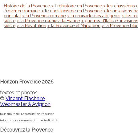
Histoire de la Provence
> Préhistoire en Provence
> les chasséens 
Provence romaine
> le christianisme en Provence
> les invasions b
consulat
> la Provence romane
> la croisade des albigeois
> les ro
siècle
> la Provence réunie à la France
> guerres d'Italie et invasion
siècle
> la Révolution
> la Provence et Napoléon
> la Provence bla
Horizon Provence 2026
textes et photos
©
Vincent Flachaire
Webmaster à Avignon
tous droits de reproduction réservés
informations données à titre indicatifs
Découvrez la Provence