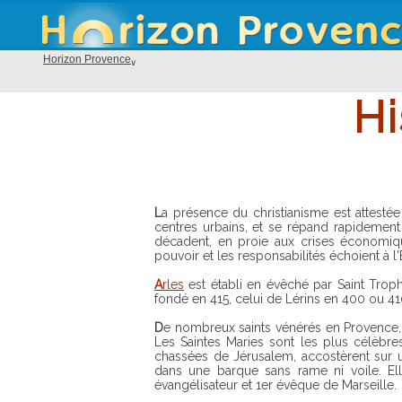
Horizon Provence
Hi
La présence du christianisme est attestée en Provence dès le IIème siècle de notre ère. Il s'implante dans les
centres urbains, et se répand rapidement
décadent, en proie aux crises économiq
pouvoir et les responsabilités échoient à l
Arles
est établi en évêché par Saint Troph
fondé en 415, celui de Lérins en 400 ou 41
De nombreux saints vénérés en Provence, personnages légendaires ou authentiques, ont vécus à cette période.
Les Saintes Maries sont les plus célèbr
chassées de Jérusalem, accostèrent sur
dans une barque sans rame ni voile. Ell
évangélisateur et 1er évêque de Marseille.