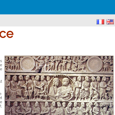
nce
re
le
st
et
ne
t,