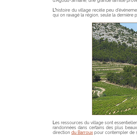
d’Agoult-Simiane, une grande famille prov
L'histoire du village recèle peu d’évén
qui on ravagé la région, seule la dernière 
Les ressources du village sont essentiellement agricoles et on y trouve quelques hébergements pour les vacanciers. C’est le point de départ de superbes
randonnées dans certains des plus beaux 
direction
du Barroux
pour contempler de su