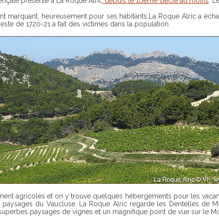
ençale présente à La Roque Alric
depuis le 10ème siècle au moins
. L
ement marquant, heureusement pour ses habitants.La Roque Alric a éc
peste de 1720-21 a fait des victimes dans la population.
paysages du Vaucluse. La Roque Alric regarde les Dentelles de Mont
perbes paysages de vignes et un magnifique point de vue sur le Mon