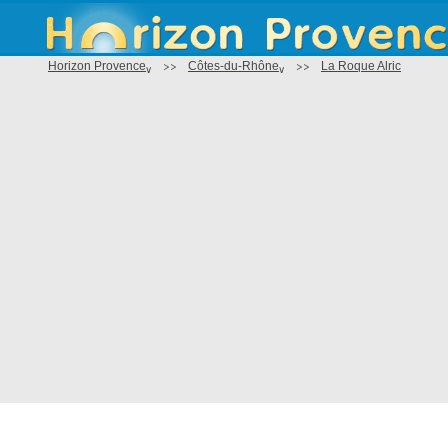
Horizon Provence
>>
Côtes-du-Rhône
>>
La Roque Alric