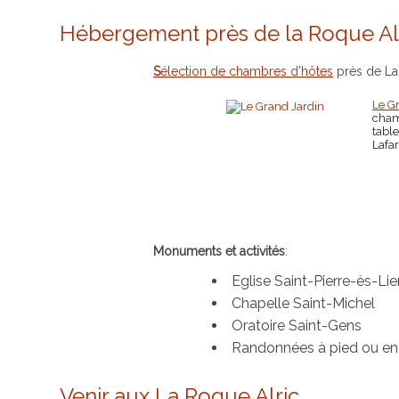
Hébergement près de la Roque Alr
Sélection de chambres d’hôtes
près de La
Le G
cham
tabl
Lafa
Monuments et activités
:
Eglise Saint-Pierre-ès-Li
Chapelle Saint-Michel
Oratoire Saint-Gens
Randonnées à pied ou e
Venir aux La Roque Alric