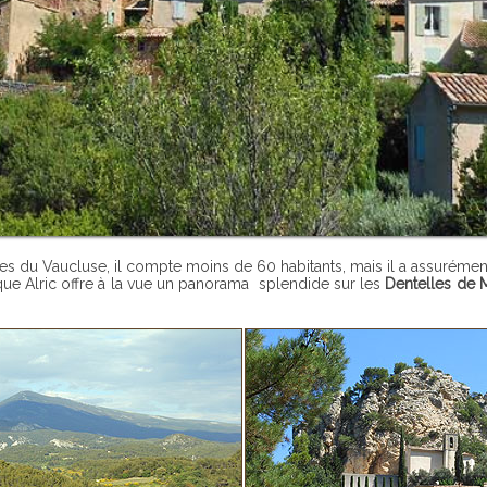
ages du Vaucluse, il compte moins de 60 habitants, mais il a assurémen
Roque Alric offre à la vue un panorama splendide sur les
Dentelles de 