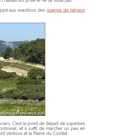
e château est privé et ne se visite pas.
happé aux exactions des
guerres de religion
mirail, et il suffit de marcher un peu en
t Ventoux et la Plaine du Comtat.