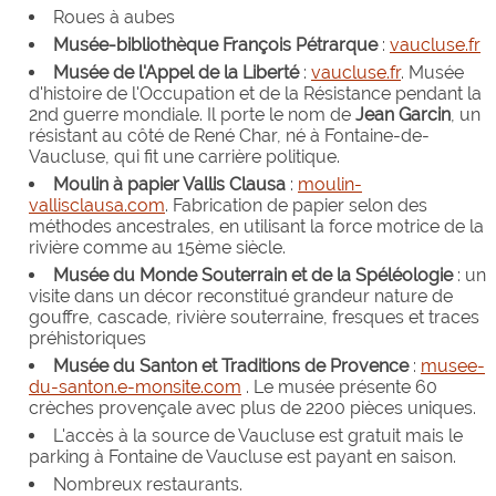
Roues à aubes
Musée-bibliothèque François Pétrarque
:
vaucluse.fr
Musée de l'Appel de la Liberté
:
vaucluse.fr
. Musée
d'histoire de l'Occupation et de la Résistance pendant la
2nd guerre mondiale. Il porte le nom de
Jean Garcin
, un
résistant au côté de René Char, né à Fontaine-de-
Vaucluse, qui fit une carrière politique.
Moulin à papier Vallis Clausa
:
moulin-
vallisclausa.com
. Fabrication de papier selon des
méthodes ancestrales, en utilisant la force motrice de la
rivière comme au 15ème siècle.
Musée du Monde Souterrain et de la Spéléologie
: un
visite dans un décor reconstitué grandeur nature de
gouffre, cascade, rivière souterraine, fresques et traces
préhistoriques
Musée du Santon et Traditions de Provence
:
musee-
du-santon.e-monsite.com
. Le musée présente 60
crèches provençale avec plus de 2200 pièces uniques.
L'accès à la source de Vaucluse est gratuit mais le
parking à Fontaine de Vaucluse est payant en saison.
Nombreux restaurants.