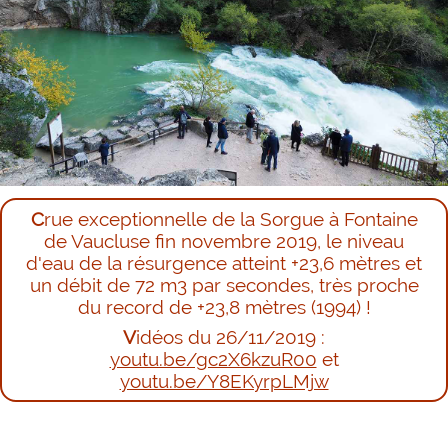
Crue exceptionnelle de la Sorgue à Fontaine
de Vaucluse fin novembre 2019, le niveau
d'eau de la résurgence atteint +23,6 mètres et
un débit de 72 m3 par secondes, très proche
du record de +23,8 mètres (1994) !
Vidéos du 26/11/2019 :
youtu.be/gc2X6kzuR00
et
youtu.be/Y8EKyrpLMjw