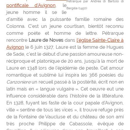
Petrarque par Andrea di Bartolo di
pontificale d'Avignon
, le
Bargilla (1450)
jeune homme il se lie
d'amitié avec la puissante famille romaine des
Colonna. C'est un jeune courtisan, bientôt reconnu
comme poète et homme de lettre. Pétrarque
rencontre
Laure de Noves
dans
l'église Sainte-Claire à
Avignon
le 6 juin 1327, Laure est la femme de Hugues
de Sade, c'est le début d'une passion amoureuse non-
réciproque et platonique de 20 ans, jusqu'à la mort de
Laure en 1348 lors de l'épidémie de peste. Cet amour
romantique et sublimé lui inspira les 366 poésies du
Canzoniere
un recueil passé à la postérité
,
écrit non en
latin mais en « langue vulgaire ». Cet oeuvre eut une
influence considérable dans l'histoire de la littérature.
En 1328, fuyant les faste de la cour papale d'Avignon,
ville « sentine de tous les vices », il trouve refuge près
de la Fontaine de Vaucluse et du château de son ami
très proche Philippe de Cabassole, évêque de