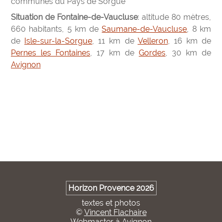
communes du Pays de Sorgue
Situation de Fontaine-de-Vaucluse
: altitude 80 mètres,
660 habitants, 5 km de
Saumane-de-Vaucluse
, 8 km
de
Isle-sur-la-Sorgue
, 11 km de
Velleron
, 16 km de
Pernes les Fontaines
, 17 km de
Gordes
, 30 km de
Avignon
Horizon Provence 2026
textes et photos
©
Vincent Flachaire
Webmaster à Avignon