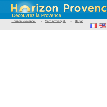
Découvrez la Provence
Horizon Provence
>>
Gard provençal
>>
Barjac