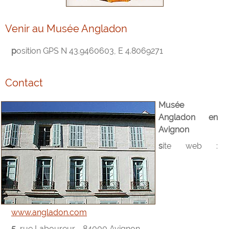
Venir au Musée Angladon
position GPS N 43.9460603, E 4.8069271
Contact
Musée
Angladon en
Avignon
site web :
www.angladon.com
5, rue Laboureur - 84000 Avignon