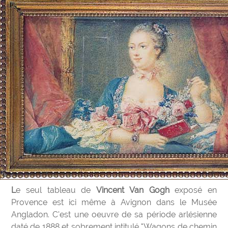
Le seul tableau de
Vincent Van Gogh
exposé en
Provence est ici même à Avignon dans le Musée
Angladon. C'est une oeuvre de sa période arlésienne
daté de 1888 et sobrement intitulé "Wagons de chemin